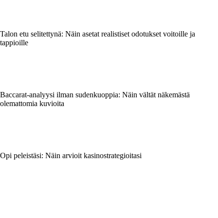
Talon etu selitettynä: Näin asetat realistiset odotukset voitoille ja
tappioille
Baccarat-analyysi ilman sudenkuoppia: Näin vältät näkemästä
olemattomia kuvioita
Opi peleistäsi: Näin arvioit kasinostrategioitasi