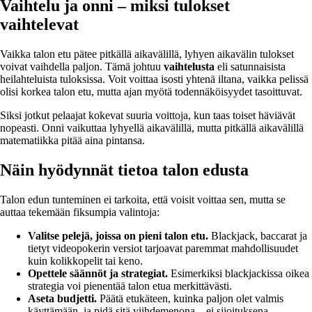
Vaihtelu ja onni – miksi tulokset
vaihtelevat
Vaikka talon etu pätee pitkällä aikavälillä, lyhyen aikavälin tulokset
voivat vaihdella paljon. Tämä johtuu
vaihtelusta
eli satunnaisista
heilahteluista tuloksissa. Voit voittaa isosti yhtenä iltana, vaikka pelissä
olisi korkea talon etu, mutta ajan myötä todennäköisyydet tasoittuvat.
Siksi jotkut pelaajat kokevat suuria voittoja, kun taas toiset häviävät
nopeasti. Onni vaikuttaa lyhyellä aikavälillä, mutta pitkällä aikavälillä
matematiikka pitää aina pintansa.
Näin hyödynnät tietoa talon edusta
Talon edun tunteminen ei tarkoita, että voisit voittaa sen, mutta se
auttaa tekemään fiksumpia valintoja:
Valitse pelejä, joissa on pieni talon etu.
Blackjack, baccarat ja
tietyt videopokerin versiot tarjoavat paremmat mahdollisuudet
kuin kolikkopelit tai keno.
Opettele säännöt ja strategiat.
Esimerkiksi blackjackissa oikea
strategia voi pienentää talon etua merkittävästi.
Aseta budjetti.
Päätä etukäteen, kuinka paljon olet valmis
käyttämään, ja pidä sitä viihdemenona – ei sijoituksena.