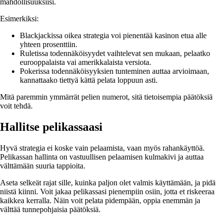
mahdollisuuksiisi.
Esimerkiksi:
Blackjackissa oikea strategia voi pienentää kasinon etua alle
yhteen prosenttiin.
Ruletissa todennäköisyydet vaihtelevat sen mukaan, pelaatko
eurooppalaista vai amerikkalaista versiota.
Pokerissa todennäköisyyksien tunteminen auttaa arvioimaan,
kannattaako tiettyä kättä pelata loppuun asti.
Mitä paremmin ymmärrät pelien numerot, sitä tietoisempia päätöksiä
voit tehdä.
Hallitse pelikassaasi
Hyvä strategia ei koske vain pelaamista, vaan myös rahankäyttöä.
Pelikassan hallinta on vastuullisen pelaamisen kulmakivi ja auttaa
välttämään suuria tappioita.
Aseta selkeät rajat sille, kuinka paljon olet valmis käyttämään, ja pidä
niistä kiinni. Voit jakaa pelikassasi pienempiin osiin, jotta et riskeeraa
kaikkea kerralla. Näin voit pelata pidempään, oppia enemmän ja
välttää tunnepohjaisia päätöksiä.