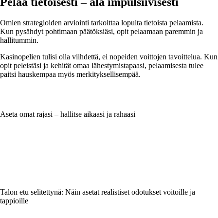
Pelaa tietoisesti – älä impulsiivisesti
Omien strategioiden arviointi tarkoittaa lopulta tietoista pelaamista.
Kun pysähdyt pohtimaan päätöksiäsi, opit pelaamaan paremmin ja
hallitummin.
Kasinopelien tulisi olla viihdettä, ei nopeiden voittojen tavoittelua. Kun
opit peleistäsi ja kehität omaa lähestymistapaasi, pelaamisesta tulee
paitsi hauskempaa myös merkityksellisempää.
Aseta omat rajasi – hallitse aikaasi ja rahaasi
Talon etu selitettynä: Näin asetat realistiset odotukset voitoille ja
tappioille