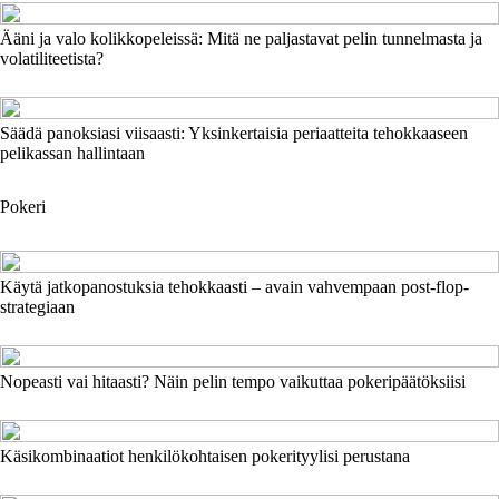
Ääni ja valo kolikkopeleissä: Mitä ne paljastavat pelin tunnelmasta ja
volatiliteetista?
Säädä panoksiasi viisaasti: Yksinkertaisia periaatteita tehokkaaseen
pelikassan hallintaan
Pokeri
Käytä jatkopanostuksia tehokkaasti – avain vahvempaan post-flop-
strategiaan
Nopeasti vai hitaasti? Näin pelin tempo vaikuttaa pokeripäätöksiisi
Käsikombinaatiot henkilökohtaisen pokerityylisi perustana