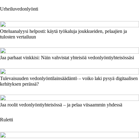
Urheiluvedonlyönti
Otteluanalyysi helposti: käytä työkaluja joukkueiden, pelaajien ja
tulosten vertailuun
Jaa parhaat vinkkisi: Näin vahvistat yhteisöä vedonlyöntiyhteisössäsi
Tulevaisuuden vedonlyöntilainsäädäntö – voiko laki pysyä digitaalisen
kehityksen perässä?
Jaa roolit vedonlyöntiyhteisössä – ja pelaa viisaammin yhdessä
Ruletti