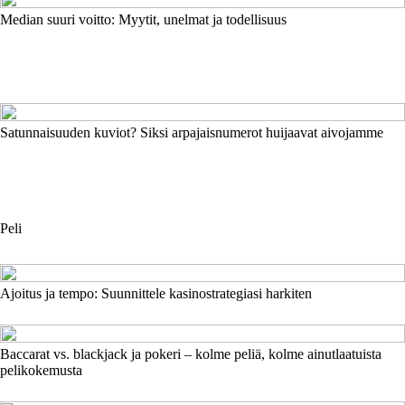
Median suuri voitto: Myytit, unelmat ja todellisuus
Satunnaisuuden kuviot? Siksi arpajaisnumerot huijaavat aivojamme
Peli
Ajoitus ja tempo: Suunnittele kasinostrategiasi harkiten
Baccarat vs. blackjack ja pokeri – kolme peliä, kolme ainutlaatuista
pelikokemusta