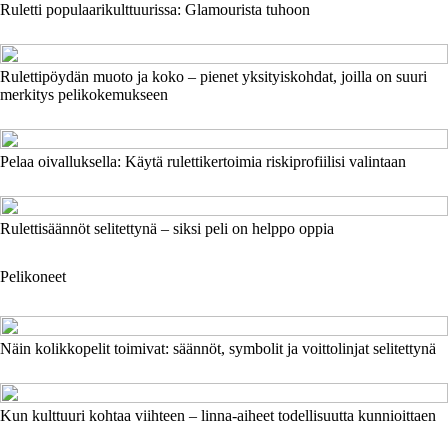
Ruletti populaarikulttuurissa: Glamourista tuhoon
Rulettipöydän muoto ja koko – pienet yksityiskohdat, joilla on suuri
merkitys pelikokemukseen
Pelaa oivalluksella: Käytä rulettikertoimia riskiprofiilisi valintaan
Rulettisäännöt selitettynä – siksi peli on helppo oppia
Pelikoneet
Näin kolikkopelit toimivat: säännöt, symbolit ja voittolinjat selitettynä
Kun kulttuuri kohtaa viihteen – linna-aiheet todellisuutta kunnioittaen