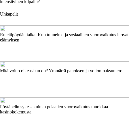
intensiivinen kilpailu?
Uhkapelit
Rulettipöydän taika: Kun tunnelma ja sosiaalinen vuorovaikutus luovat
elämyksen
Mitä voitto oikeastaan on? Ymmärrä panoksen ja voitonmaksun ero
Pöytäpelin syke – kuinka pelaajien vuorovaikutus muokkaa
kasinokokemusta