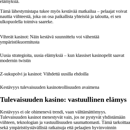
elämyksiä.
Tämä lähestymistapa tukee myös kestävää matkailua – pelaajat voivat
nauttia viihteestä, joka on osa paikallista yhteisöä ja taloutta, ei sen
ulkopuolella toimiva saareke.
Vihreät kasinot: Näin kestävä suunnittelu voi vähentää
ympäristökuormitusta
Uusia strategioita, uusia elämyksiä – kun klassiset kasinopelit saavat
modernin twistin
Z-sukupolvi ja kasinot: Viihdettä uusilla ehdoilla
Kestävyys tulevaisuuden kasinoteollisuuden avaimena
Tulevaisuuden kasino: vastuullinen elämys
Kestävyys ei ole ohimenevä trendi, vaan välttämättömyys.
Tulevaisuuden kasinot menestyvät vain, jos ne pystyvät yhdistämään
viihteen, teknologian ja vastuullisuuden saumattomasti. Tämä tarkoittaa
sekä ympäristöystävällisiä ratkaisuja että pelaajien hyvinvoinnin