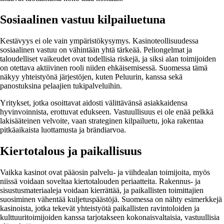
Sosiaalinen vastuu kilpailuetuna
Kestävyys ei ole vain ympäristökysymys. Kasinoteollisuudessa
sosiaalinen vastuu on vähintään yhtä tärkeää. Peliongelmat ja
taloudelliset vaikeudet ovat todellisia riskejä, ja siksi alan toimijoiden
on otettava aktiivinen rooli niiden ehkäisemisessä. Suomessa tämä
näkyy yhteistyönä järjestöjen, kuten Peluurin, kanssa sekä
panostuksina pelaajien tukipalveluihin.
Yritykset, jotka osoittavat aidosti välittävänsä asiakkaidensa
hyvinvoinnista, erottuvat edukseen. Vastuullisuus ei ole enää pelkkä
lakisääteinen velvoite, vaan strateginen kilpailuetu, joka rakentaa
pitkäaikaista luottamusta ja brändiarvoa.
Kiertotalous ja paikallisuus
Vaikka kasinot ovat pääosin palvelu- ja viihdealan toimijoita, myös
niissä voidaan soveltaa kiertotalouden periaatteita. Rakennus- ja
sisustusmateriaaleja voidaan kierrättää, ja paikallisten toimittajien
suosiminen vähentää kuljetuspäästöjä. Suomessa on nähty esimerkkejä
kasinoista, jotka tekevät yhteistyötä paikallisten ravintoloiden ja
kulttuuritoimijoiden kanssa tarjotakseen kokonaisvaltaisia, vastuullisia