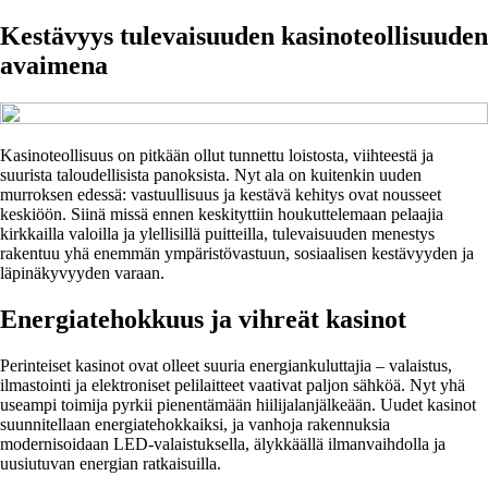
Kestävyys tulevaisuuden kasinoteollisuuden
avaimena
Kasinoteollisuus on pitkään ollut tunnettu loistosta, viihteestä ja
suurista taloudellisista panoksista. Nyt ala on kuitenkin uuden
murroksen edessä: vastuullisuus ja kestävä kehitys ovat nousseet
keskiöön. Siinä missä ennen keskityttiin houkuttelemaan pelaajia
kirkkailla valoilla ja ylellisillä puitteilla, tulevaisuuden menestys
rakentuu yhä enemmän ympäristövastuun, sosiaalisen kestävyyden ja
läpinäkyvyyden varaan.
Energiatehokkuus ja vihreät kasinot
Perinteiset kasinot ovat olleet suuria energiankuluttajia – valaistus,
ilmastointi ja elektroniset pelilaitteet vaativat paljon sähköä. Nyt yhä
useampi toimija pyrkii pienentämään hiilijalanjälkeään. Uudet kasinot
suunnitellaan energiatehokkaiksi, ja vanhoja rakennuksia
modernisoidaan LED-valaistuksella, älykkäällä ilmanvaihdolla ja
uusiutuvan energian ratkaisuilla.