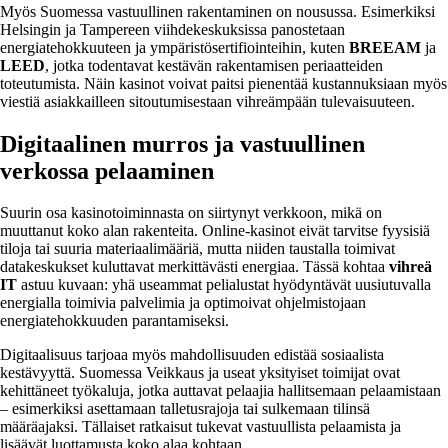
Myös Suomessa vastuullinen rakentaminen on nousussa. Esimerkiksi
Helsingin ja Tampereen viihdekeskuksissa panostetaan
energiatehokkuuteen ja ympäristösertifiointeihin, kuten
BREEAM
ja
LEED
, jotka todentavat kestävän rakentamisen periaatteiden
toteutumista. Näin kasinot voivat paitsi pienentää kustannuksiaan myös
viestiä asiakkailleen sitoutumisestaan vihreämpään tulevaisuuteen.
Digitaalinen murros ja vastuullinen
verkossa pelaaminen
Suurin osa kasinotoiminnasta on siirtynyt verkkoon, mikä on
muuttanut koko alan rakenteita. Online-kasinot eivät tarvitse fyysisiä
tiloja tai suuria materiaalimääriä, mutta niiden taustalla toimivat
datakeskukset kuluttavat merkittävästi energiaa. Tässä kohtaa
vihreä
IT
astuu kuvaan: yhä useammat pelialustat hyödyntävät uusiutuvalla
energialla toimivia palvelimia ja optimoivat ohjelmistojaan
energiatehokkuuden parantamiseksi.
Digitaalisuus tarjoaa myös mahdollisuuden edistää sosiaalista
kestävyyttä. Suomessa Veikkaus ja useat yksityiset toimijat ovat
kehittäneet työkaluja, jotka auttavat pelaajia hallitsemaan pelaamistaan
– esimerkiksi asettamaan talletusrajoja tai sulkemaan tilinsä
määräajaksi. Tällaiset ratkaisut tukevat vastuullista pelaamista ja
lisäävät luottamusta koko alaa kohtaan.