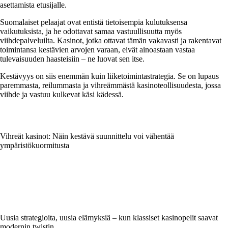
asettamista etusijalle.
Suomalaiset pelaajat ovat entistä tietoisempia kulutuksensa
vaikutuksista, ja he odottavat samaa vastuullisuutta myös
viihdepalveluilta. Kasinot, jotka ottavat tämän vakavasti ja rakentavat
toimintansa kestävien arvojen varaan, eivät ainoastaan vastaa
tulevaisuuden haasteisiin – ne luovat sen itse.
Kestävyys on siis enemmän kuin liiketoimintastrategia. Se on lupaus
paremmasta, reilummasta ja vihreämmästä kasinoteollisuudesta, jossa
viihde ja vastuu kulkevat käsi kädessä.
Vihreät kasinot: Näin kestävä suunnittelu voi vähentää
ympäristökuormitusta
Uusia strategioita, uusia elämyksiä – kun klassiset kasinopelit saavat
modernin twistin