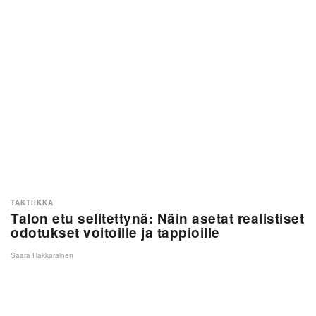
TAKTIIKKA
Talon etu selitettynä: Näin asetat realistiset
odotukset voitoille ja tappioille
Saara Hakkarainen