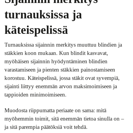
turnauksissa ja
käteispelissä
Turnauksissa sijainnin merkitys muuttuu blindien ja
stäkkien koon mukaan. Kun blindit kasvavat,
myöhäisen sijainnin hyödyntäminen blindien
varastamiseen ja pienten stäkkien painostamiseen
korostuu. Käteispelissä, jossa stäkit ovat syvempiä,
sijainti liittyy enemmän arvon maksimoimiseen ja
tappioiden minimoimiseen.
Muodosta riippumatta periaate on sama: mitä
myöhemmin toimit, sitä enemmän tietoa sinulla on –
ja sitä parempia päätöksiä voit tehdä.