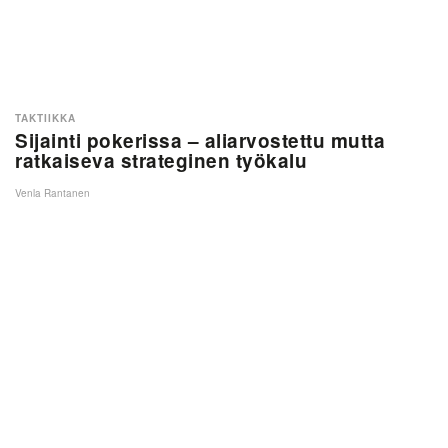
TAKTIIKKA
Sijainti pokerissa – aliarvostettu mutta
ratkaiseva strateginen työkalu
Venla Rantanen