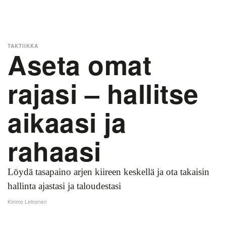
TAKTIIKKA
Aseta omat
rajasi – hallitse
aikaasi ja
rahaasi
Löydä tasapaino arjen kiireen keskellä ja ota takaisin
hallinta ajastasi ja taloudestasi
Kimmo Leinonen