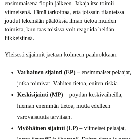
ensimmäisenä flopin jälkeen. Jakaja itse toimii
viimeisenä. Tämä tarkoittaa, että joissain tilanteissa
joudut tekemään päätöksiä ilman tietoa muiden
toimista, kun taas toisissa voit reagoida heidän
liikkeisiinsä.
Yleisesti sijainnit jaetaan kolmeen pääluokkaan:
Varhainen sijainti (EP)
– ensimmäiset pelaajat,
jotka toimivat. Vähiten tietoa, eniten riskiä.
Keskisijainti (MP)
– pöydän keskivaiheilla,
hieman enemmän tietoa, mutta edelleen
varovaisuutta tarvitaan.
Myöhäinen sijainti (LP)
– viimeiset pelaajat,