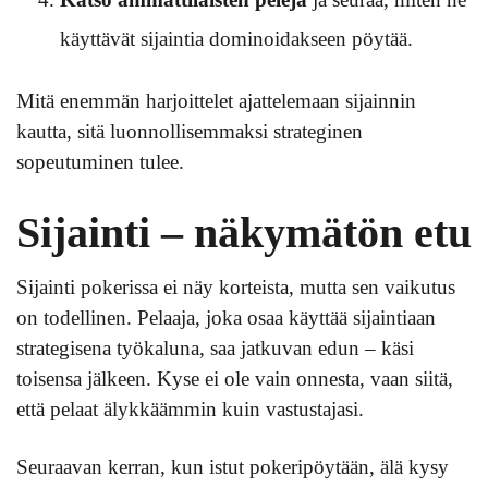
käyttävät sijaintia dominoidakseen pöytää.
Mitä enemmän harjoittelet ajattelemaan sijainnin
kautta, sitä luonnollisemmaksi strateginen
sopeutuminen tulee.
Sijainti – näkymätön etu
Sijainti pokerissa ei näy korteista, mutta sen vaikutus
on todellinen. Pelaaja, joka osaa käyttää sijaintiaan
strategisena työkaluna, saa jatkuvan edun – käsi
toisensa jälkeen. Kyse ei ole vain onnesta, vaan siitä,
että pelaat älykkäämmin kuin vastustajasi.
Seuraavan kerran, kun istut pokeripöytään, älä kysy