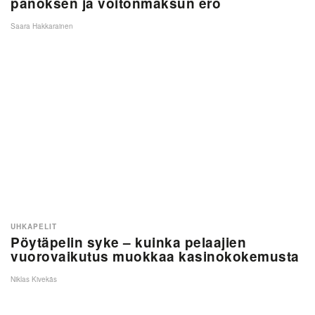
panoksen ja voitonmaksun ero
Saara Hakkarainen
UHKAPELIT
Pöytäpelin syke – kuinka pelaajien
vuorovaikutus muokkaa kasinokokemusta
Niklas Kivekäs