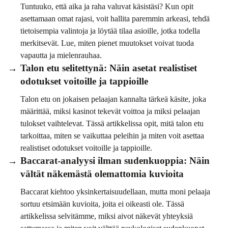
Tuntuuko, että aika ja raha valuvat käsistäsi? Kun opit
asettamaan omat rajasi, voit hallita paremmin arkeasi, tehdä
tietoisempia valintoja ja löytää tilaa asioille, jotka todella
merkitsevät. Lue, miten pienet muutokset voivat tuoda
vapautta ja mielenrauhaa.
Talon etu selitettynä: Näin asetat realistiset
odotukset voitoille ja tappioille
Talon etu on jokaisen pelaajan kannalta tärkeä käsite, joka
määrittää, miksi kasinot tekevät voittoa ja miksi pelaajan
tulokset vaihtelevat. Tässä artikkelissa opit, mitä talon etu
tarkoittaa, miten se vaikuttaa peleihin ja miten voit asettaa
realistiset odotukset voitoille ja tappioille.
Baccarat-analyysi ilman sudenkuoppia: Näin
vältät näkemästä olemattomia kuvioita
Baccarat kiehtoo yksinkertaisuudellaan, mutta moni pelaaja
sortuu etsimään kuvioita, joita ei oikeasti ole. Tässä
artikkelissa selvitämme, miksi aivot näkevät yhteyksiä