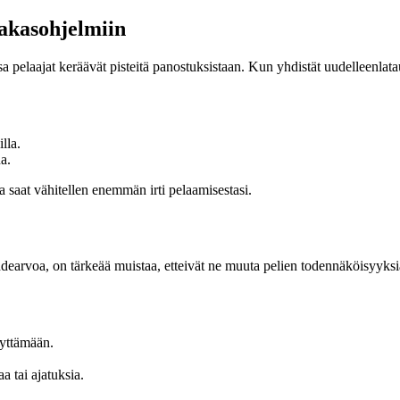
iakasohjelmiin
a pelaajat keräävät pisteitä panostuksistaan. Kun yhdistät uudelleenlat
lla.
a.
sa saat vähitellen enemmän irti pelaamisestasi.
ihdearvoa, on tärkeää muistaa, etteivät ne muuta pelien todennäköisyyks
äyttämään.
a tai ajatuksia.