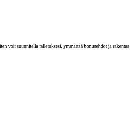
miten voit suunnitella talletuksesi, ymmärtää bonusehdot ja rakentaa