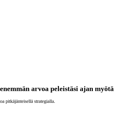
 enemmän arvoa peleistäsi ajan myötä
pitkäjänteisellä strategialla.