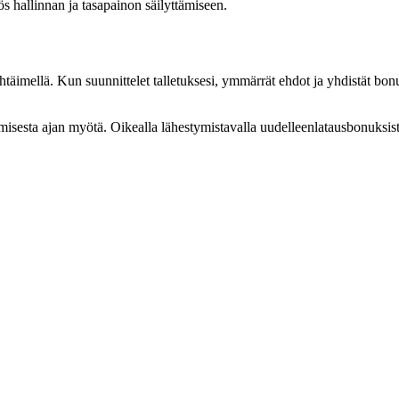
s hallinnan ja tasapainon säilyttämiseen.
tähtäimellä. Kun suunnittelet talletuksesi, ymmärrät ehdot ja yhdistät b
isesta ajan myötä. Oikealla lähestymistavalla uudelleenlatausbonuksist