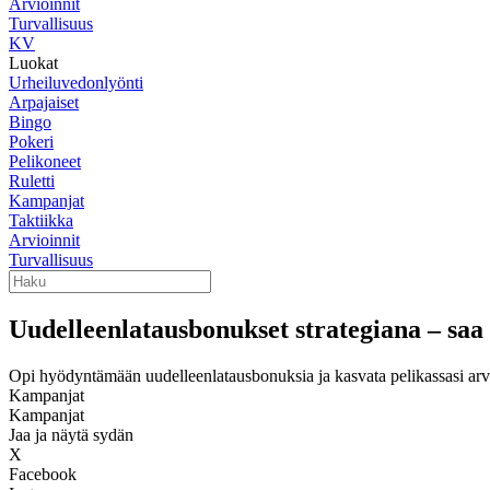
Arvioinnit
Turvallisuus
KV
Luokat
Urheiluvedonlyönti
Arpajaiset
Bingo
Pokeri
Pelikoneet
Ruletti
Kampanjat
Taktiikka
Arvioinnit
Turvallisuus
Uudelleenlatausbonukset strategiana – saa
Opi hyödyntämään uudelleenlatausbonuksia ja kasvata pelikassasi arvoa 
Kampanjat
Kampanjat
Jaa ja näytä sydän
X
Facebook