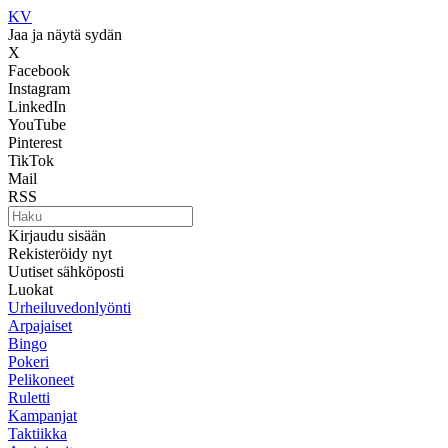
KV
Jaa ja näytä sydän
X
Facebook
Instagram
LinkedIn
YouTube
Pinterest
TikTok
Mail
RSS
Kirjaudu sisään
Rekisteröidy nyt
Uutiset sähköposti
Luokat
Urheiluvedonlyönti
Arpajaiset
Bingo
Pokeri
Pelikoneet
Ruletti
Kampanjat
Taktiikka